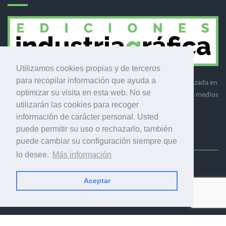
Utilizamos cookies propias y de terceros
para recopilar información que ayuda a
Ediciones Industria Gráfica es una empresa editora especializada en
optimizar su visita en esta web. No se
el mercado de la comunicación gráfica que engloba diversos medios
utilizarán las cookies para recoger
profesionales especializados en el mercado gráfico, la
información de carácter personal. Usted
comunicación visual y el envasado.
puede permitir su uso o rechazarlo, también
puede cambiar su configuración siempre que
lo desee.
Más información
Ediciones Industria Gráfica, S.C.P.
Calle Fluvià 257, bajos, 08020 Barcelona (España)
Aceptar